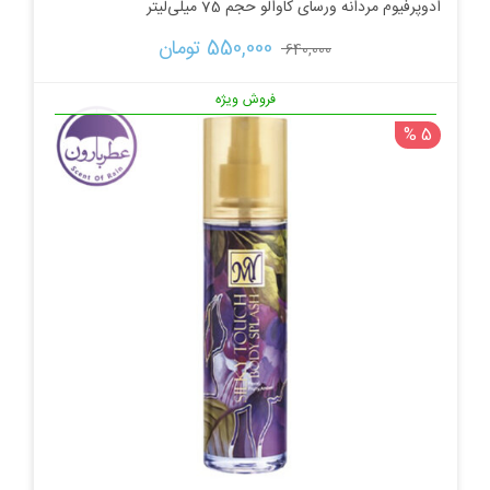
ادوپرفیوم مردانه ورسای کاوالو حجم 75 میلی‌لیتر
قیمت
قیمت
550,000 
تومان
640,000 
اصلی:
فعلی:
فروش ویژه
5 %
640,000 تومان
550,000 تومان.
بود.