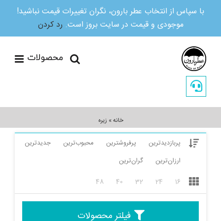
با سپاس از انتخاب عطر بارون، نگران تغییرات قیمت نباشید!
موجودی و قیمت در سایت بروز است.
رد کردن
Ski
t
conten
خانه
»
زیره
پربازدیدترین
پرفروشترین
محبوب‌ترین
جدیدترین
ارزان‌ترین
گران‌ترین
48
40
32
24
16
فیلتر محصولات