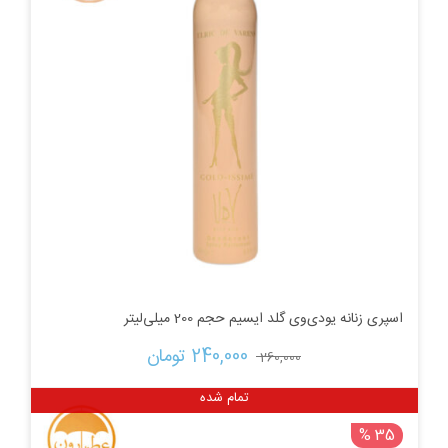
بود.
اسپری زنانه یودی‌وی گلد ایسیم حجم 200 میلی‌لیتر
قیمت
قیمت
240,000 
تومان
260,000 
اصلی:
فعلی:
تمام شده
35 %
260,000 تومان
240,000 تومان.