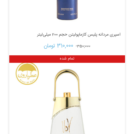
اسپری مردانه پلیس کازماپولیتن حجم 200 میلی‌لیتر
قیمت
قیمت
310,000 
تومان
350,000 
اصلی:
فعلی:
تمام شده
350,000 تومان
310,000 تومان.
بود.