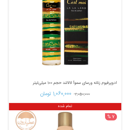
ادوپرفیوم زنانه ورسای سموآ لالالند حجم 100 میلی‌لیتر
قیمت
قیمت
1,060,000 
تومان
2,050,000 
اصلی:
فعلی:
تمام شده
7 %
2,050,000 تومان
1,060,000 تومان.