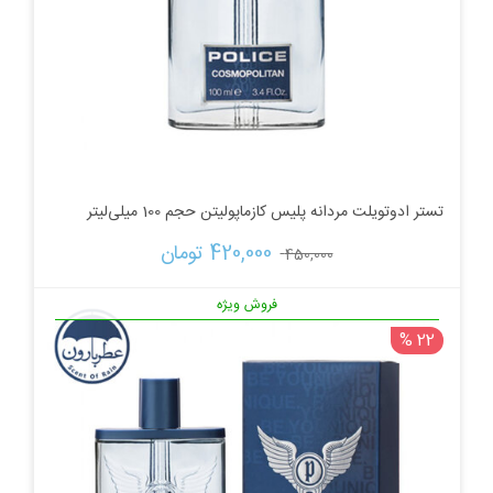
تستر ادوتویلت مردانه پلیس کازماپولیتن حجم 100 میلی‌لیتر
قیمت
قیمت
420,000 
تومان
450,000 
اصلی:
فعلی:
فروش ویژه
22 %
450,000 تومان
420,000 تومان.
بود.