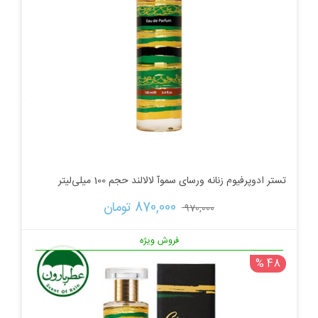
تستر ادوپرفیوم زنانه ورسای سموآ لالالند حجم 100 میلی‌لیتر
قیمت
قیمت
870,000 
تومان
970,000 
اصلی:
فعلی:
فروش ویژه
48 %
970,000 تومان
870,000 تومان.
بود.