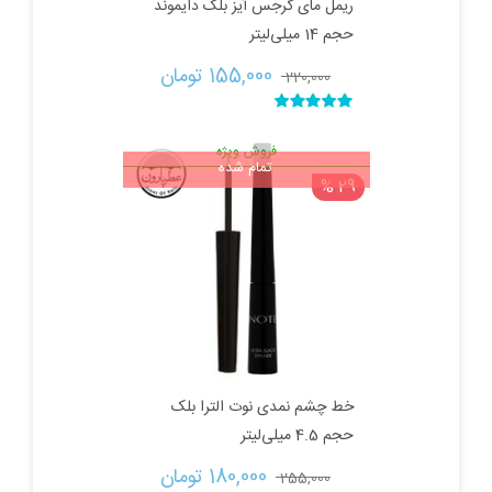
ریمل مای گرجس آیز بلک دایموند
حجم 14 میلی‌لیتر
قیمت
قیمت
155,000 
تومان
220,000 
اصلی:
فعلی:
نمره
5.00
از 5
فروش ویژه
تمام شده
220,000 تومان
155,000 تومان.
29 %
بود.
خط چشم نمدی نوت الترا بلک
حجم 4.5 میلی‌لیتر
قیمت
قیمت
180,000 
تومان
255,000 