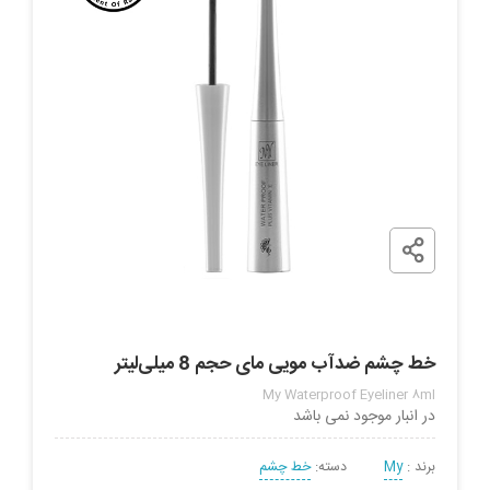
خط چشم ضدآب مویی مای حجم 8 میلی‌لیتر
My Waterproof Eyeliner 8ml
در انبار موجود نمی باشد
برند :
My
دسته:
خط چشم