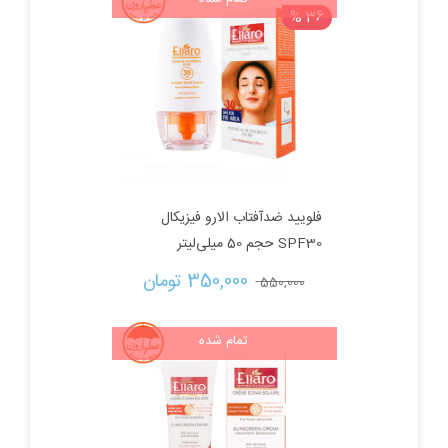
36 %
فلویید ضدآفتاب الارو فیزیکال
SPF30 حجم 50 میلی‌لیتر
قیمت
قیمت
350,000 
تومان
550,000 
اصلی:
فعلی:
تمام شده
550,000 تومان
350,000 تومان.
بود.