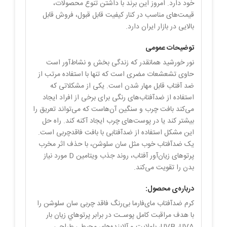
خود دارد. امروز این برند با داشتن تنوع محصولات،
قیمت‌های مناسب در کنار کیفیت قابل قبول، فروش قابل
بالایی در بازار ایران دارد.
توضیحات عمومی
نور خورشید همانقدر که زندگی بخش و نشاط‌آور است
حاوی تشعشعات مضری است که تنها با استفاده مرتب از
ضد آفتاب قابل مهار شدن است. یکی از مشکلاتی که
استفاده از ضدآفتاب‌های رنگی برای برخی از افراد ایجاد
می‌کند بافت چرب و سنگین آن‌هاست که می‌تواند تعریق را
بیشتر کند یا در پوست‌های چرب ایجاد آکنه کند. راه حل
این مشکل استفاده از ضدآفتابی با بافت فاقدچربی است.
یک ضدآفتاب خوب مثل سان سلوشن، با حذف اثر مخرب
پرتوهاى زیان‌آور آفتاب، روند جذب ویتامین D مورد نیاز
بدن را تقویت مى‌کند.
درباره‌ی محصول:
کرم ضدآفتاب مای‌‌فارما بی‌رنگ فاقد چربی سان‌ سلوشن را
با هدف مراقبت کامل پوسـت در برابر پرتوهاي زیان بار
UVB ،UVA، بلولایت و آلاینده‌هاي محیطی طراحی