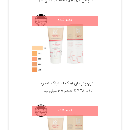
سلوشن SPF50 حجم 40 میلی‌لیتر
تمام شده
کرم‌پودر مای لانگ لستینگ شماره
101 با SPF8 حجم 35 میلی‌لیتر
تمام شده