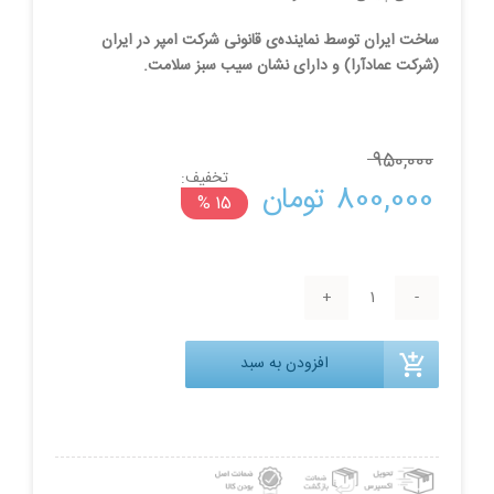
ساخت ایران توسط نماینده‌ی قانونی شرکت امپر در ایران
(شرکت عمادآرا) و دارای نشان سیب سبز سلامت.
950,000 
تخفیف:
قیمت
قیمت
800,000 
تومان
15 %
اصلی:
فعلی:
عطر
950,000 تومان
800,000 تومان.
بدن
زنانه
افزودن به سبد
عمادآرا
بود.
اوربان
حجم
250
میلی‌لیتر