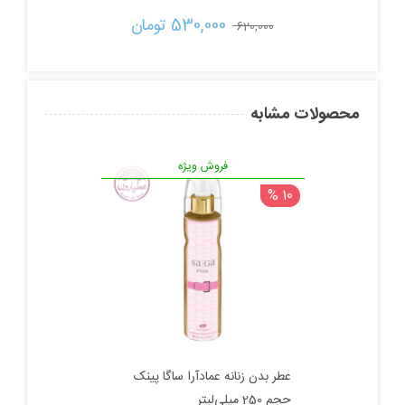
قیمت
قیمت
530,000 
تومان
620,000 
اصلی:
فعلی:
620,000 تومان
530,000 تومان.
محصولات مشابه
بود.
فروش ویژه
10 %
عطر بدن زنانه عمادآرا ساگا پینک
حجم 250 میلی‌لیتر