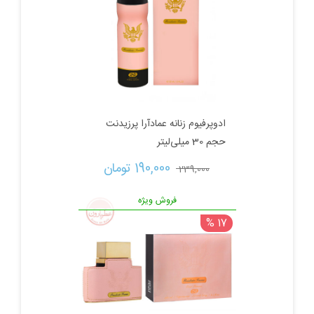
بود.
ادوپرفیوم زنانه عمادآرا پرزیدنت
حجم 30 میلی‌لیتر
قیمت
قیمت
190,000 
تومان
239,000 
اصلی:
فعلی:
فروش ویژه
17 %
239,000 تومان
190,000 تومان.
بود.