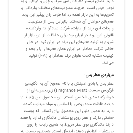
دارد. فضای بیشتر عطرهای امپر شرقی، چوبی، گیاهی و به
نوعی عربی است. هرچند ممنوعیت‌های مختلف وارداتی و
تحریم‌ها به این بازار لطمه زد اما طرفداران پیگیر این برند
همچنان خواهان آن هستند. بنابراین پس از ممنوعیت
واردات این برند از امارات، شرکت عمادآرا که واردکننده
قانونی این برند در ایران بود برای حفاظت از این بازار از
شروع به تولید عطرهای این برند در ایران کرد. در حال
حاضر شرکت عمادآرا در ایران همان عطرها را با رایحه و
کیفیت مشابه تحت عنوان برند عمادآرا یا (EA) تولید
می‌کند.
درباره‌ی عطر بدن:
عطر بدن یا بادی اسپلش یا با نام صحیح آن به انگلیسی
فرگرنس میست (Fragrance Mist) زیرمجموعه‌ای از
خوشبو‌کننده‌های شخصی است. این محصول بین 1/5 تا 3
درصد غلظت ماده روغنی یا اسانس و مواد مرطوب کننده
دارد. به همین دلیل این محصول برای کسانی که پوست
خشکی دارند و عطر روی پوستشان ماندگاری ندارد یا قصد
دارند ماندگاری بوی عطر مربوط به همین رایحه را روی
پوستشان افزایش دهند، ایده‌آل است. همچنین نسبت به