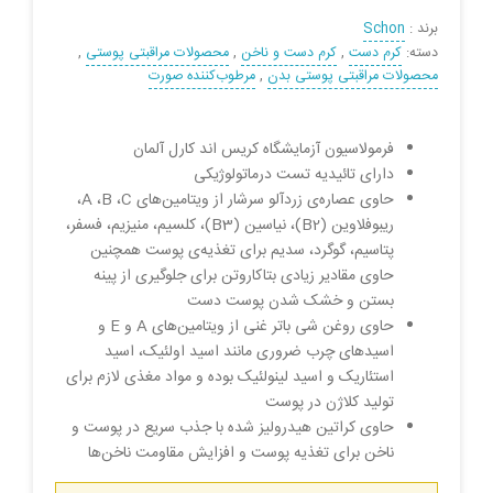
برند :
Schon
دسته:
کرم دست
,
کرم دست و ناخن
,
محصولات مراقبتی پوستی
,
محصولات مراقبتی پوستی بدن
,
مرطوب‌کننده صورت
فرمولاسیون آزمایشگاه کریس اند کارل آلمان
دارای تائیدیه تست درماتولوژیکی
حاوی عصاره‌ی زردآلو سرشار از ویتامین‌های A ،B ،C،
ریبوفلاوین (B2)، نیاسین (B3)، کلسیم، منیزیم، فسفر،
پتاسیم، گوگرد، سدیم برای تغذیه‌ی پوست همچنین
حاوی مقادیر زیادی بتاکاروتن برای جلوگیری از پینه
بستن و خشک شدن پوست دست
حاوی روغن شی باتر غنی از ویتامین‌های A و E و
اسیدهای چرب ضروری مانند اسید اولئیک، اسید
استئاریک و اسید لینولئیک بوده و مواد مغذی لازم برای
تولید کلاژن در پوست
حاوی کراتین هیدرولیز شده با جذب سریع در پوست و
ناخن برای تغذیه پوست و افزایش مقاومت ناخن‌ها