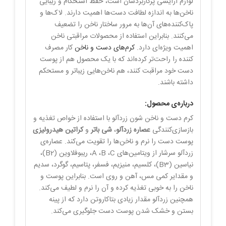
لوازم آرایشی پرکاربردشان است، حفظ استحکام و زیبایی‌
ناخن‌ها به اندازه لطافت دست‌ها اهمیت دارند. لاک‌ها و
پاک‌کننده‌های آن‌ها به مرور ساختار ناخن را تضعیف
می‌کنند. بنابراین استفاده از محصولات مراقبتی ناخن
اهمیت ویژه‌ای دارد.
کرم‌های دست و ناخن
کار مصرف
کننده را راحت‌تر کرده‌اند که با یک محصول هم از پوست
دست خود مراقبت کنند، هم ناخن‌هایی زیباتر و مستحکم
داشته باشند.
درباره‌ی محصول:
کرم دست و ناخن شون زردآلو با استفاده از خواص تغذیه و
بازسازی‌کنندگی
عصاره زردآلو
،
شی باتر
و
کراتین هیدرولیزی
پوست دست‌ را نرم و ناخن‌ها را تقویت می‌کند. عصاره‌ی
زردآلو سرشار از ویتامین‌های A ،B ،C، ریبوفلاوین (B2)،
نیاسین (B3)، کلسیم، منیزیم، فسفر، پتاسیم، گوگرد، سدیم
و مقدایر کمی مس، آهن و روی است. بنابراین پوست و
ناخن را به خوبی تغذیه کرده و آن را نرم و لطیف می‌کند.
همچنین زردآلو مقدار زیادی بتاکاروتن دارد که از پینه
بستن و خشک شدن پوست دست جلوگیری می‌کند.