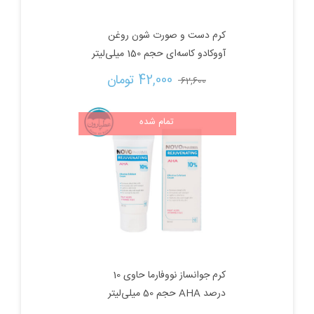
کرم دست و صورت شون روغن
آووکادو کاسه‌ای حجم 150 میلی‌لیتر
قیمت
قیمت
42,000 
تومان
62,600 
اصلی:
فعلی:
تمام شده
62,600 تومان
42,000 تومان.
بود.
کرم جوانساز نووفارما حاوی 10
درصد AHA حجم 50 میلی‌لیتر