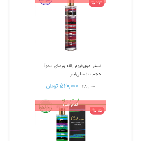
23 %
تستر ادوپرفیوم زنانه ورسای سموآ
حجم 100 میلی‌لیتر
قیمت
قیمت
520,000 
تومان
680,000 
اصلی:
فعلی:
فروش ویژه
تمام شده
15 %
680,000 تومان
520,000 تومان.
بود.