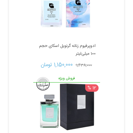
بود.
ادوپرفیوم زنانه گرنویل اسکای حجم
100 میلی‌لیتر
قیمت
قیمت
1,150,000 
تومان
1,438,000 
اصلی:
فعلی:
فروش ویژه
12 %
1,438,000 تومان
1,150,000 تومان.
بود.