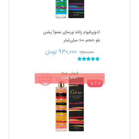
ادوپرفیوم زنانه ورسای سموآ پشن
بلو حجم 100 میلی‌لیتر
قیمت
قیمت
930,000 
تومان
1,100,000 
اصلی:
فعلی:
نمره
5.00
از 5
فروش ویژه
تمام شده
1,100,000 تومان
930,000 تومان.
48 %
بود.