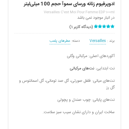
ادوپرفیوم زنانه ورسای سموآ حجم 100 میلی‌لیتر
Versailles C'est Moi Pour Femme EDP 100ml
در انبار موجود نمی باشد
(دیدگاه کاربر
1
)
1
امتیاز
5.00
از
5 امتیاز
برند :
Versailles
دسته:
عطرهای پلمب
مشتری
آکوردهای اصلی: مرکباتی وگلی
نت‌ ابتدایی:
نت‌های مرکباتی
نت‌های میانی: فلفل صورتی، گل صد تومانی، گل اسمانتوس و
گل رز
نت‌های پایانی: چوب صندل و پچولی
ساخت ایران و دارای نشان سیب سبز سلامت.