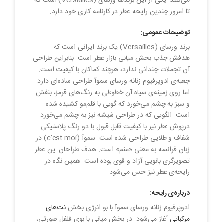
می‌کنند. یکی از این برندها ورسای (Versailles) است که
تا امروز چندین رایحه عطر در کارنامه کاری خود دارد.
توضیحات عمومی:
برند ورسای (Versailles) یک برند ایرانی است که
هدفش جذب بخش میانی بازار عطر است. بنابراین طراحی
آن تجملات چندانی ندارد، هرچند کماکان با کیفیت است.
جعبه‌ی ادوپرفیوم زنانه ورسای سموآ طراحی ساده‌ای دارد
اما روی زمینه‌ی سیاه آن خطوطی به رنگ‌های قرمز، بنفش
و سبز به چشم می‌خورد که گویی با قلم‌مو کشیده شده
است. الگویی که در طراحی شیشه نیز به چشم می‌خورد.
درپوش عطر نیز با کیفیت قابل قبول با دو رنگ پلاستیکی
شفاف و طلایی طراحی شده است. سموآ (c’est moi) در
زبان فرانسه به معنی «منم» است. هدف طراحان این عطر
تصویرگری بانویی آزاد و قوی بوده است. همین نگاه در
رایحه‌ی عطر نیز حس می‌شود.
درباره‌ی رایحه:
ادوپرفیوم زنانه ورسای سموآ با بو انرژی بخش
نت‌های
مرکباتی
آغاز می‌شود. در بخش میانی با بوی فلفل صورتی،