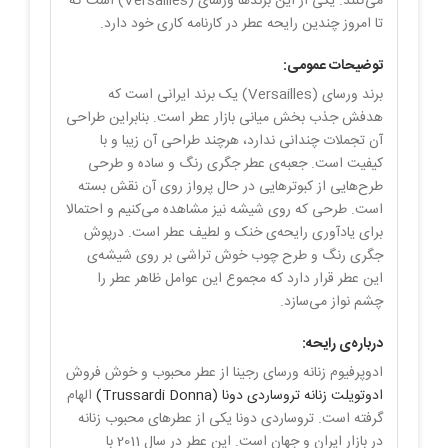
می‌کنند. یکی از این برندها ورسای (Versailles) است که
تا امروز چندین رایحه عطر در کارنامه کاری خود دارد.
توضیحات عمومی:
برند ورسای (Versailles) یک برند ایرانی است که
هدفش جذب بخش میانی بازار عطر است. بنابراین طراحی
آن تجملات چندانی ندارد، هرچند طراحی آن زیبا و با
کیفیت است. جعبه‌ی عطر جگری رنگ و ساده و طرحی
طرح‌هایی از کبوترهایی در حال پرواز روی آن نقش بسته
است. طرحی که روی شیشه‌ نیز مشاهده می‌کنیم و احتمالا
برای یادآوری رایحه‌ی خنک و لطیف عطر است. درپوش
جگری رنگ و طرح چوب خوش تراشی بر روی شیشه‌ی
این عطر قرار دارد که مجموع این عوامل ظاهر عطر را
چشم نواز می‌سازد.
درباره‌ی رایحه:
ادوپرفیوم زنانه ورسای رجینا از عطر محبوب و خوش فروش
ادوتویلت زنانه تروساردی دونا (Trussardi Donna)
الهام
گرفته است. تروساردی دونا یکی از عطرهای محبوب زنانه
در بازار ایران و جهان است. این عطر در سال 2011 با