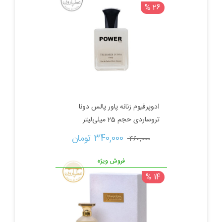
26 %
ادوپرفیوم زنانه پاور پالس دونا
تروساردی حجم 25 میلی‌لیتر
قیمت
قیمت
340,000 
تومان
460,000 
اصلی:
فعلی:
فروش ویژه
14 %
460,000 تومان
340,000 تومان.
بود.