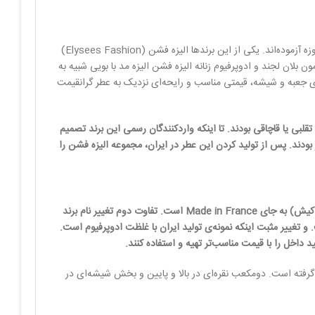
با بالاتر رفتن قیمت‌ها عطرهای مشابه عطرهای اصلی، بازار و طرفداران خاص خود را ایجاد کرده‌اند، برندهای مختلفی در بازار ایران بخت خود را در این حوزه آزموده‌اند. یکی از این برند‌ها الیزه فشن (Elysees Fashion)
 بلان لجند و ادوپرفیوم زنانه الیزه فشن الیزه مد با بویی شبیه به
بای جعبه و شیشه، قیمتی مناسب و رایحه‌ای نزدیک به عطر گرانقیمت
لبی یا قاچاقی بودند. تا اینکه واردکنندگان رسمی این برند تصمیم
ودند. پس از تولید کردن این عطر در ایران، مجموعه الیزه فشن را
آن تفاوت‌های جزئی دارد. اول نوع متفاوت لیبل و درج شدن عبارت Made in KFZ (تولید منطقه آزاد کیش) به جای Made in France است. تفاوت دوم تغییر نام برند
ک جوزف به بازار می‌آید. نکته سوم تغییر حجم عطر است. نسخه تولید فرانسه 90 میل بود و نسخه تولید ایران 100 میل است. و تغییر مثبت اینکه نمونه‌ی تولید ایران با غلظت ادوپرفیوم است.
د داخل را با قیمت مناسب‌تر تهیه و استفاده کنند.
ب می‌کند طراحی جذاب و متفاوت شیشه است. طراحی شیشه‌ی عطر متشکل از 3 مکعب روی هم قرار گرفته است. دومکعب نقره‌ای در بالا و پایین و بخش شیشه‌ای در