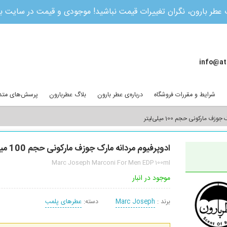
 عطر بارون، نگران تغییرات قیمت نباشید! موجودی و قیمت در سایت 
info@at
شرایط و مقررات فروشگاه
درباره‌ی عطر بارون
بلاگ عطربارون
پرسش‌های متد
ف مارکونی حجم 100 میلی‌لیتر
ادوپرفیوم مردانه مارک جوزف مارکونی حجم 100 میلی‌لیتر
Marc Joseph Marconi For Men EDP 100ml
موجود در انبار
برند :
Marc Joseph
دسته:
عطرهای پلمب