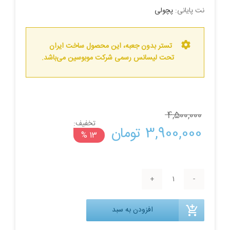
نت پایانی:
پچولی
تستر بدون جعبه، این محصول ساخت ایران
تحت لیسانس رسمی شرکت موبوسین می‌باشد.
4,500,000 
تخفیف:
قیمت
قیمت
3,900,000 
تومان
13 %
اصلی:
فعلی:
تستر
4,500,000 تومان
3,900,000 تومان.
ادوپرفیوم
زنانه
افزودن به سبد
موبوسین
بود.