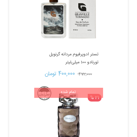
تستر ادوپرفیوم مردانه گرنویل
تورنادو 100 میلی‌لیتر
قیمت
قیمت
400,000 
تومان
472,000 
اصلی:
فعلی:
تمام شده
21 %
472,000 تومان
400,000 تومان.
بود.