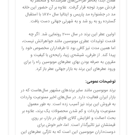
همان ابتدا بخاطر طراحی‌های هنرمندانه و منحصر به
فردش مورد توجه قرار گرفت. علاوه بر آن حضور این خانه
مد در جشنواره مد پاریس و ایتالیا سال 1870 با استقبال
گسترده رو به رو شد و به شهرتی جهانی دست یافت.
اولین عطر این برند در سال 2000 رونمایی شد. اگر چه
قدمت تولیدات عطری موبوسین مانند جواهراتش نیست،
اما همین مدت نیز کافی بود تا طرفداران مخصوص خود را
پیدا کند. از طرفی، شیشه‌ی زیبا، رایحه‌ی با کیفیت و
مقرون به صرفه بودن بهای عطرهای موبوسین راه را برای
ورود عطرهای این برند به بازار جهانی عطر باز کرد.
توضیحات عمومی:
برند موبوسین مانند سایر برندهای مشهور سال‌هاست که در
بازار ایران فعالیت دارد. در سال‌های اخیر ممنوعیت‌ واردات
به فروش این برند نیز آسیب زده است. به طور معمول
ممنوعیت واردات و کم شدن محصولات یک برند، علاوه بر
بحث اصالت و افزایش کالای قاچاق در بازار، بر روی
قیمتشان نیز تاثیرگذار است. اما، خبر خوش برای
دوست‌داران موبوسین این است که به تازگی عطرهای این