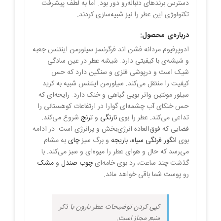
دسترس برندهای دنباله‌رو دور بود. اما به لطف پیشرفت
تکنولوژی این عطر را نیز شبیه‌سازی کردند.
درباره‌ی محصول:
ادوپرفیوم مردانه فشن اند فرگرنسز سیلورمن اینتنس جعبه
و شیشه‌ی با کیفیتی دارد. شیشه عطر در عین سادگی
شیک است و درپوشی فلزی و سنگین دارد که حس
کیفیت را منتقل می‌کند. سیلورمن اینتنس شبیه به کرید
سیلور مونتین واتر بویی گیاهی و خنک دارد. رایحه‌ای که
حس خنکای آب چشمه‌ای گوارا در ارتفاعات کوهستانی را
تداعی می‌کند. عطر را بوی
نارنگی
و
ترنج
شروع می‌کند.
فضایی که فوق‌العاده انرژی‌بخش و پرانرژی است. در ادامه
بوی
انگور فرنگی سیاه
،
باریجه
و برگ سبز
چای
به مشام
می‌رسد که حال و هوای عطر را میوه‌ای و سبز می‌کند. با
گذشت چند ساعت، رد بوی خامه‌ای
چوب صندل
و
مشک
رو پوست شما باقی خواهد ماند.
کپی کردن توضیحات عطر بارون با ذکر
منبع مجاز است.